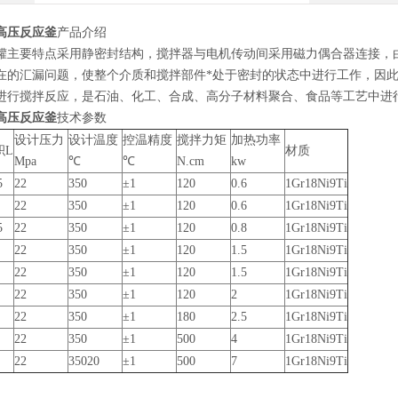
高压反应釜
产品介绍
罐主要特点采用静密封结构，搅拌器与电机传动间采用磁力偶合器连接，
在的汇漏问题，使整个介质和搅拌部件*处于密封的状态中进行工作，因
进行搅拌反应，是石油、化工、合成、高分子材料聚合、食品等工艺中进
高压反应釜
技术参数
设计压力
设计温度
控温精度
搅拌力矩
加热功率
积L
材质
Mpa
℃
℃
N.cm
kw
5
22
350
±1
120
0.6
1Gr18Ni9Ti
22
350
±1
120
0.6
1Gr18Ni9Ti
5
22
350
±1
120
0.8
1Gr18Ni9Ti
22
350
±1
120
1.5
1Gr18Ni9Ti
22
350
±1
120
1.5
1Gr18Ni9Ti
22
350
±1
120
2
1Gr18Ni9Ti
22
350
±1
180
2.5
1Gr18Ni9Ti
22
350
±1
500
4
1Gr18Ni9Ti
22
35020
±1
500
7
1Gr18Ni9Ti