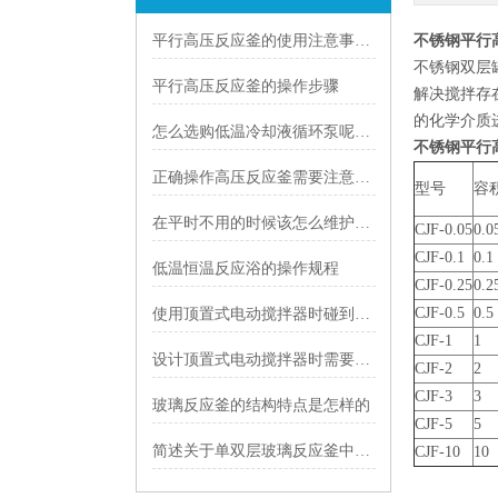
平行高压反应釜的使用注意事项有哪些？
不锈钢平行
不锈钢双层
平行高压反应釜的操作步骤
解决搅拌存
的化学介质
怎么选购低温冷却液循环泵呢?有哪些参考意见
不锈钢平行
正确操作高压反应釜需要注意些什么
型号
容
在平时不用的时候该怎么维护集热式磁力搅拌器
CJF-0.05
0.0
CJF-0.1
0.1
低温恒温反应浴的操作规程
CJF-0.25
0.2
CJF-0.5
0.5
使用顶置式电动搅拌器时碰到转速时快时慢的现象该怎么办
CJF-1
1
设计顶置式电动搅拌器时需要考虑哪些因素
CJF-2
2
CJF-3
3
玻璃反应釜的结构特点是怎样的
CJF-5
5
简述关于单双层玻璃反应釜中间夹层的一些相关知识
CJF-10
10