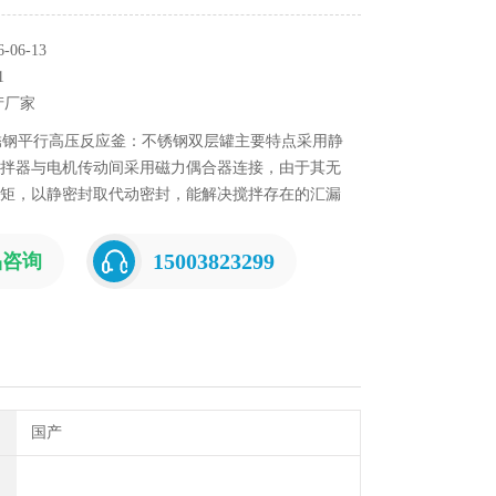
06-13
1
产厂家
锈钢平行高压反应釜：不锈钢双层罐主要特点采用静
拌器与电机传动间采用磁力偶合器连接，由于其无
矩，以静密封取代动密封，能解决搅拌存在的汇漏
介质和搅拌部件*处于密封的状态中进行工作，因
于各种易燃、易爆、剧毒、贵重介质很强的化学介
15003823299
品咨询
应
国产