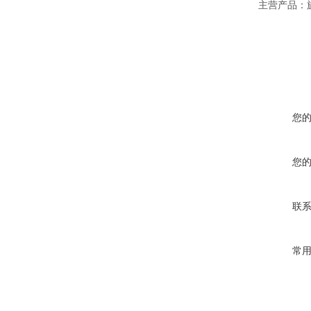
主营产品：
您
您
联
常