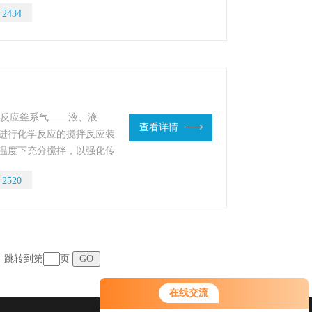
：
2434
搅拌反应釜系气——液、液
查看详情
进行化学反应的搅拌反应装
温度下充分搅拌，以强化传
：
2520
跳转到第
页
在线交流