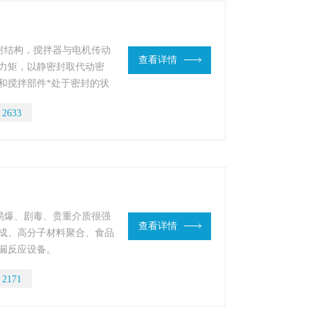
封结构，搅拌器与电机传动
查看详情
力矩，以静密封取代动密
和搅拌部件*处于密封的状
：
2633
易爆、剧毒、贵重介质很强
查看详情
成、高分子材料聚合、食品
漏反应设备。
：
2171