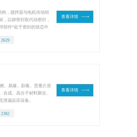
结构，搅拌器与电机传动间
查看详情
矩，以静密封取代动密封，
拌部件*处于密封的状态中
：
2629
易燃、易爆、剧毒、贵重介质
查看详情
、合成、高分子材料聚合、
无泄漏反应设备。
：
2382