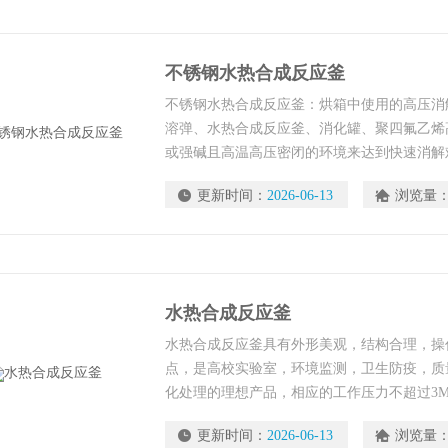
不锈钢水热合成反应釜
不锈钢水热合成反应釜：烘箱中使用的高压消
溶弹、水热合成反应釜、消化罐、聚四氟乙烯
或强碱且高温高压密闭的环境来达到快速消解
量元素及痕量元素时消解样品的得力助手。
更新时间：
2026-06-13
浏览量
水热合成反应釜
水热合成反应釜具有外形美观，结构合理，操
点，是高校实验室，环境监测，卫生防疫，质
化处理的理想产品，相应的工作压力不超过3M
术指标，确定不同的加热温度及加热时间，另
更新时间：
2026-06-13
浏览量
高压消解罐内胆（四氟内衬杯），需要来图或