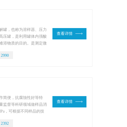
解罐，也称为溶样器、压力
查看详情
高压罐，是利用罐体内强酸
难溶物质的目的。是测定微
：
2990
作简便，抗腐蚀性好等特
查看详情
量监督等科研领域做样品消
Pa，可根据不同样品的技
外科升公司可定制各种规格
：
2392
来样加工。