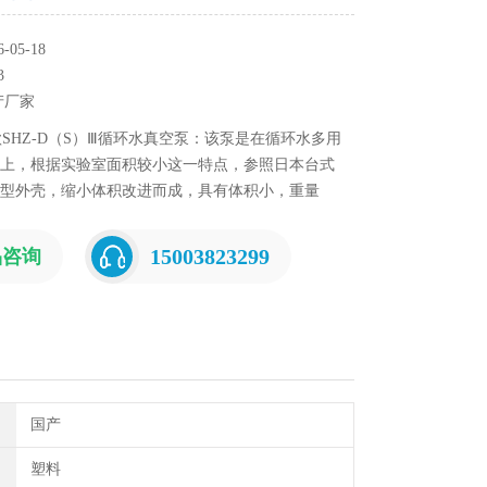
05-18
3
产厂家
SHZ-D（S）Ⅲ循环水真空泵：该泵是在循环水多用
上，根据实验室面积较小这一特点，参照日本台式
型外壳，缩小体积改进而成，具有体积小，重量
等特点，双表、双头抽气。本机采用双抽头，可单
装有两个真空表。
15003823299
品咨询
国产
塑料