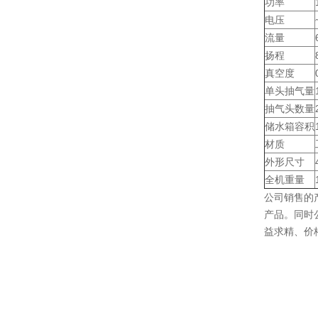
功率
电压
流量
扬程
真空度
单头抽气量
抽气头数量
储水箱容积
材质
外形尺寸
全机重量
公司销售的
产品。同时
益求精、价