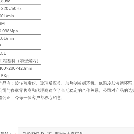
180W
~220v/50Hz
60L/min
8M
0.098Mpa
10L/min
2
15L
工程塑料（加强聚丙）
400×280×420mm
15Kg
产品有：旋转蒸发仪、玻璃反应釜、加热制冷循环机、低温冷却液循环泵
公司与多家零售商和代理商建立了长期稳定的合作关系。公司对产品的选
格公正、令每一位客户都称心如意。
产品：