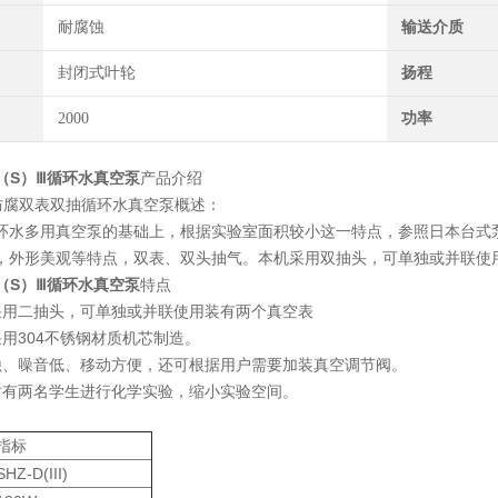
耐腐蚀
输送介质
封闭式叶轮
扬程
2000
功率
D（S）Ⅲ循环水真空泵
产品介绍
III)防腐双表双抽循环水真空泵概述：
环水多用真空泵的基础上，根据实验室面积较小这一特点，参照日本台式
，外形美观等特点，双表、双头抽气。本机采用双抽头，可单独或并联使
D（S）Ⅲ循环水真空泵
特点
采用二抽头，可单独或并联使用装有两个真空表
采用304不锈钢材质机芯制造。
蚀、噪音低、移动方便，还可根据用户需要加装真空调节阀。
时有两名学生进行化学实验，缩小实验空间。
指标
SHZ-D(III)