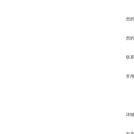
您
您
联
常
详
补