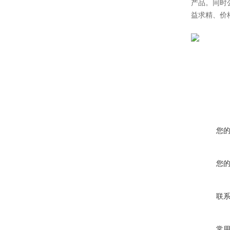
产品。同时
益求精、价
您
您
联
常