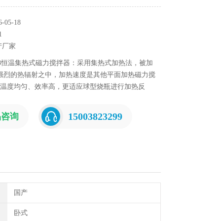
05-18
1
产厂家
23恒温集热式磁力搅拌器：采用集热式加热法，被加
强烈的热辐射之中，加热速度是其他平面加热磁力搅
温度均匀、效率高，更适应球型烧瓶进行加热反
型磁力搅拌器！
15003823299
品咨询
国产
卧式