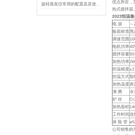
优点所在，
旋转蒸发仪常用的配置及其使用时的注意事项有哪些？
热式搅拌器
2023恒温
电 源
～
板面材质
黑
调速范围
1
电机功率
4
搅拌容量
50
加热功率
26
控温精度
±
控温方式
智
加热温度
表
沸 腾
水
炉 丝
Cr
加热面积
14
工作时间
连
保 险 管
ø5
公司销售的