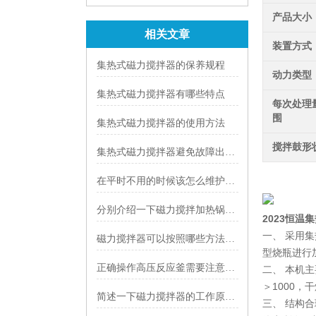
查看详情
产品大小
相关文章
装置方式
集热式磁力搅拌器的保养规程
动力类型
集热式磁力搅拌器有哪些特点
每次处理
围
集热式磁力搅拌器的使用方法
搅拌鼓形
集热式磁力搅拌器避免故障出错的方法有哪些
在平时不用的时候该怎么维护集热式磁力搅拌器
分别介绍一下磁力搅拌加热锅三种不同盘面的使用
2023恒温
一、 采用
磁力搅拌器可以按照哪些方法进行挑选
型烧瓶进行
正确操作高压反应釜需要注意些什么
二、 本机
＞1000
简述一下磁力搅拌器的工作原理是什么
三、 结构