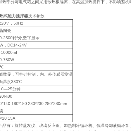
加热部分与电气箱之间采用散热板隔离，在高温加热搅拌下，不影响整机
。
集热式磁力搅拌器
技术参数
220∨，50Hz
晶陶瓷
00-2500转/分,数字显示
0W，DC14-24V
-10000ml
0-750W
1℃
能数显，可控硅控制，内、外传感器测温
面温度330℃
10—25分钟
20Ni80
0*140 180*180 230*230 280*280mm
续
×20 15A
产品有：旋转蒸发仪、玻璃反应釜、加热制冷循环机、低温冷却液循环泵