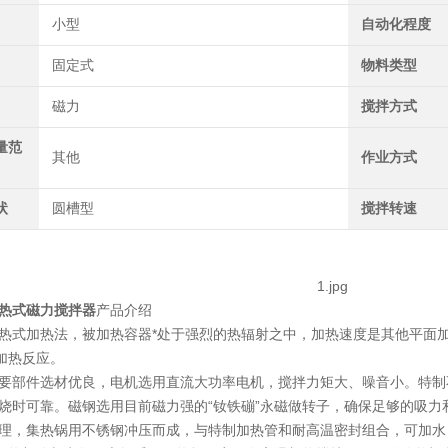
小型
自动化程度
固定式
物料类型
磁力
搅拌方式
量范
其他
作业方式
状
圆槽型
搅拌转速
集热式磁力搅拌器
产品介绍
集热式加热法，被加热容器*处于强烈的热辐射之中，加热速度是其他平面
加热反应。
主要部件选材优良，电机选用直流大功率电机，搅拌力矩大、噪音小。特制不
，干烧时可靠。磁钢选用目前磁力强的“钕铁磞”永磁做转子，确保足够的吸力
合理，集热锅用不锈钢冲压而成，与特制加热管和耐高温密封组合，可加