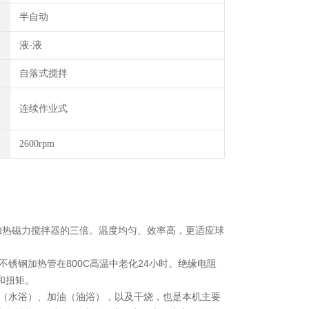
半自动
液-液
自落式搅拌
连续作业式
2600rpm
加热磁力搅拌器的三倍。温度均匀、效率高，更适应球
锈钢加热管在800C高温中老化24小时。绝缘电阻
和扭矩。
水（水浴）、加油（油浴），以及干烧，也是本机主要