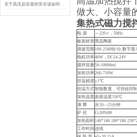
高温加热搅拌
关于高压反应釜的安全该如何设置呢？
做大、小容量
集热式磁力搅
电 源
～220∨，50Hz
板面材质
黑晶陶瓷
调速范围
100-2500转/分,数字显
电机功率
40W，DC14-24V
搅拌容量
50-10000ml
加热功率
260-750W
控温精度
±1℃
控温方式
智能数显，可控硅控
加热温度
表面温度330℃
沸 腾
水10—25分钟
炉 丝
Cr20Ni80
加热面积
140*140 180*180 230
工作时间
连续
保 险 管
ø5×20 15A