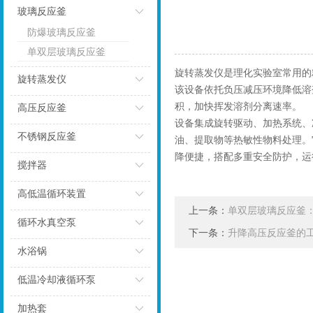
玻璃反应釜
防爆玻璃反应釜
点击
单双层玻璃反应釜
旋转蒸发仪是理化实验室常用的
旋转蒸发仪
该设备依托负压减压环境降低溶
点击
积，加快挥发溶剂分离速率。
高压反应釜
设备集成旋转驱动、加热系统、
点击
不锈钢反应釜
油、提取物等热敏性物料处理。
降便捷，搭配多重安全防护，运
点击
搅拌器
点击
高低温循环装置
上一条：
单双层玻璃反应釜
点击
循环水真空泵
下一条：
升降高压反应釜的
点击
水浴锅
点击
低温冷却液循环泵
点击
加热套