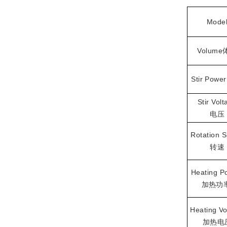
Mode
V
olume
Stir
Power
Stir
V
olt
电压
Rotation
S
转速
H
eating
P
加热功
H
eat
ing
V
o
加热电