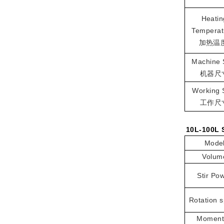
H
eatin
T
empera
加热温
Machine
机器尺
Working
工作尺
1
0
L-
100
L 
Mode
V
olum
Stir
Pow
Rotation 
M
oment