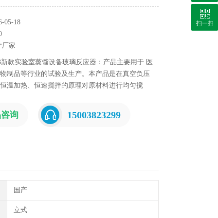
05-18
扫一扫
0
产厂家
23新款实验室蒸馏设备玻璃反应器：产品主要用于 医
物制品等行业的试验及生产。本产品是在真空负压
恒温加热、恒速搅拌的原理对原材料进行均匀搅
釜体内充分反应、蒸发、分离、溶媒回收等操作，
触部件全部采用耐高温、耐腐蚀的高硼硅玻璃和聚
15003823299
品咨询
，特别适用于容易分解变性的生物制品的反应，不
产生化学反应。
国产
立式