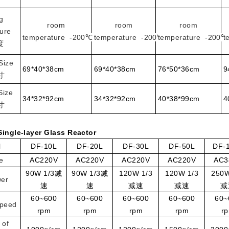
g
room
room
room
ture
temperature -200℃
temperature -200℃
temperature -200℃
t
度
S
ize
69*40*38cm
69*40*38cm
76*50*36cm
9
寸
S
ize
34*32*92cm
34*32*92cm
40*38*99cm
4
寸
Single-layer Glass Reactor
l
DF-10L
DF-20L
DF-30L
DF-50L
DF-
e
AC220V
AC220V
AC220V
AC220V
AC3
9
0W 1/3减
90W 1/3减
120W 1/3
120W 1/3
250W
er
速
速
减速
减速
减
60~600
60~600
60~600
60~600
60~
speed
rpm
rpm
rpm
rpm
r
 of