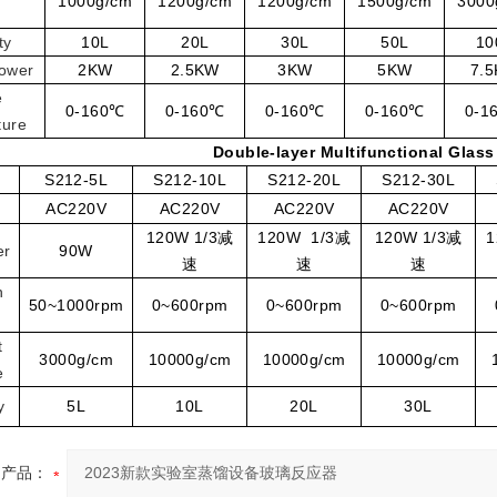
1000g/cm
1200g/cm
1200g/cm
1500g/cm
3000
e
ty
10
L
20
L
30
L
50
L
10
ower
2KW
2.5KW
3KW
5KW
7.
e
0-160℃
0-160℃
0-160℃
0-160℃
0-1
ture
Double-layer
M
ultifunctional
G
las
S212
-5L
S212
-10L
S
212
-20L
S
212
-30L
AC220V
AC220V
AC220V
AC220V
120
W 1/3减
120
W 1/3减
120
W 1/3减
1
er
90W
速
速
速
n
50~1000rpm
0~600rpm
0~600rpm
0~600rpm
t
3000g/cm
10000g/cm
10000g/cm
10000g/cm
e
y
5
L
10
L
20
L
30
L
产品：