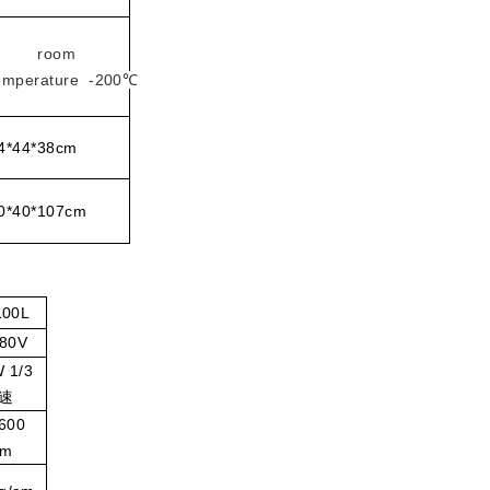
room
emperature -200℃
4*44*38cm
0*40*107cm
100L
80V
 1/3
速
600
pm