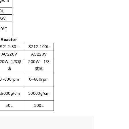
g/cm
0
L
5KW
60℃
s
R
eactor
S
212
-50L
S
212
-100L
AC220V
AC220V
20W 1/3减
2
0
0W 1/3
速
减速
0~600rpm
0~600rpm
15000g/cm
30000g/cm
50
L
100
L