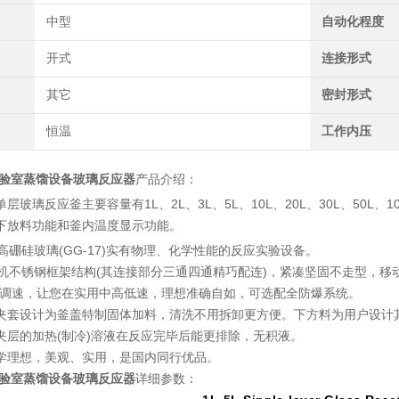
中型
自动化程度
开式
连接形式
其它
密封形式
恒温
工作内压
实验室蒸馏设备玻璃反应器
产品介绍：
层玻璃反应釜主要容量有1L、2L、3L、5L、10L、20L、30L、50L、1
下放料功能和釜内温度显示功能。
型高硼硅玻璃(GG-17)实有物理、化学性能的反应实验设备。
整机不锈钢框架结构(其连接部分三通四通精巧配连)，紧凑坚固不走型，移
频调速，让您在实用中高低速，理想准确自如，可选配全防爆系统。
夹套设计为釜盖特制固体加料，清洗不用拆卸更方便。下方料为用户设计
夹层的加热(制冷)溶液在反应完毕后能更排除，无积液。
学理想，美观、实用，是国内同行优品。
实验室蒸馏设备玻璃反应器
详细参数：