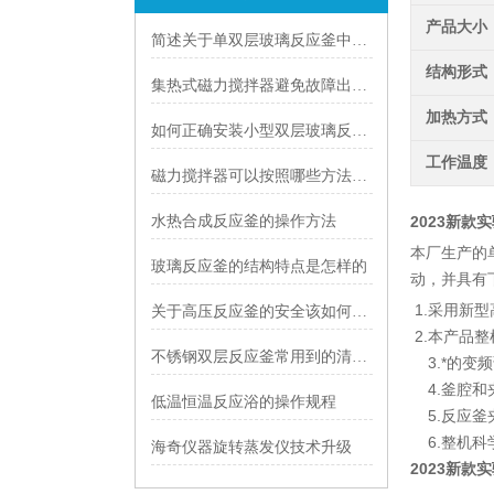
产品大小
简述关于单双层玻璃反应釜中间夹层的一些相关知识
结构形式
集热式磁力搅拌器避免故障出错的方法有哪些
加热方式
如何正确安装小型双层玻璃反应釜
工作温度
磁力搅拌器可以按照哪些方法进行挑选
水热合成反应釜的操作方法
2023新款
本厂生产的单
玻璃反应釜的结构特点是怎样的
动，并具有
1.采用新
关于高压反应釜的安全该如何设置呢？
2.本产品
不锈钢双层反应釜常用到的清洗方法分别什么
3.*的变
4.釜腔和
低温恒温反应浴的操作规程
5.反应釜
6.整机科
海奇仪器旋转蒸发仪技术升级
2023新款