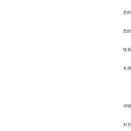
您
您
联
常
详
补