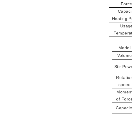
F
orc
C
apaci
H
eating
P
Usag
T
empera
Model
V
olume
Stir
Pow
Rotatio
speed
M
omen
of
F
orc
C
apacit