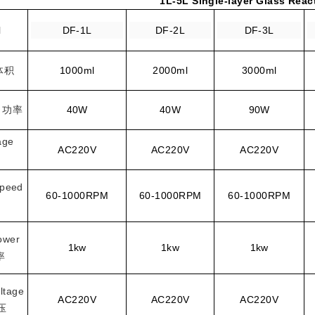
1L-5L Single-layer Glass Reac
l
DF-1L
DF-2L
DF-3L
体积
1000ml
2000ml
3000ml
功率
40W
40W
90W
age
AC220V
AC220V
AC220V
peed
60-1000RPM
60-1000RPM
60-1000RPM
ower
1kw
1kw
1kw
率
ltage
AC220V
AC220V
AC220V
压