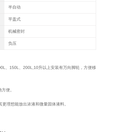
半自动
平盖式
机械密封
负压
00L、150L、200L,10升以上安装有万向脚轮，方便移
动方便。
其更理想能放出浓液和微量固体液料。