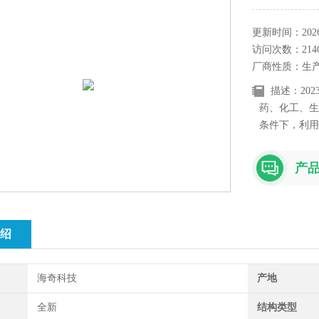
更新时间：2026-
访问次数：214
厂商性质：生
描述：20
药、化工、生
条件下，利用
拌，使物料在
并且与物料接
产
四氟乙烯材料
易与各种物料
绍
海奇科技
产地
全新
结构类型