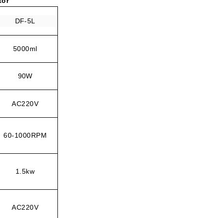
tor
DF-5L
5000ml
90W
AC220V
60-1000RPM
1.5kw
AC220V