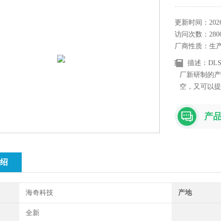
更新时间：2026-
访问次数：280
厂商性质：生
描述：DL
厂新研制的产
空，又可以提
设备。特别适
低了真空度，
产
绍
海奇科技
产地
全新