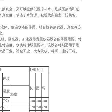
以抽真空，又可以提供低温冷却水，是减压蒸馏和减
了真空度，节省了水资源，被现代实验室广泛装备。
温液体、低温水浴的作用。结合旋转蒸发器、真空冷冻
业。
光机、激光器、加速器等贵重仪器设备的降温需要。对
足对温度、水质纯净双重要求，该设备特别适用于需
食品工业、冶金工业、大专院校、科研、遗传工程、
件
外型尺寸
环境
长
宽
高
温度
湿度
(℃)
mm
mm
mm
HZ
25
520
350
720