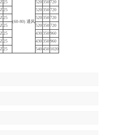
HZ
25
520
350
720
HZ
25
520
350
720
HZ
25
520
350
720
(60-80) 通风
HZ
25
520
350
720
HZ
25
430
350
960
HZ
25
430
350
960
HZ
25
540
450
1020