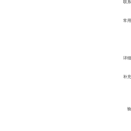
联
常
详
补