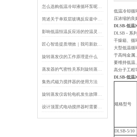
怎么选购低温冷却液循环泵呢?有哪些参考意见
低温冷却循
压浓缩的良
简述关于单双层玻璃反应釜中间夹层的一些相关知识
DLSB-低
影响低温恒温反应浴的控温灵敏度的因素有哪些
DLSB－
干燥箱、循
匠心智造提质增效｜我司新款旋转蒸发仪正式推向市场
大型低温循
于高纯金属
旋转蒸发仪的工作原理是什么
要维持低温
蒸发器的气密性关系到旋转蒸发仪能否正常使用
高分子工程
DLSB-低
集热式磁力搅拌器的使用方法
旋转蒸发仪齿轮电机发生故障的原因有哪些
规格型号
设计顶置式电动搅拌器时需要考虑哪些因素
DLSB-5/10