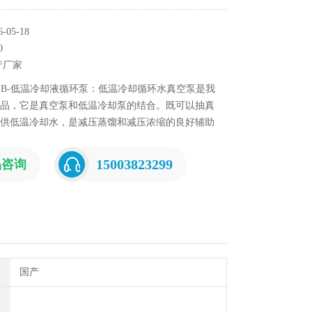
05-18
0
产厂家
SB-低温冷却液循环泵：低温冷却循环水真空泵是我
品，它是真空泵和低温冷却泵的结合。既可以抽真
供低温冷却水，是减压蒸馏和减压浓缩的良好辅助
应配备旋转蒸发器，不但减少了使用空间，而且降
节省了水资源，被现代实验室广泛装备。
15003823299
品咨询
国产