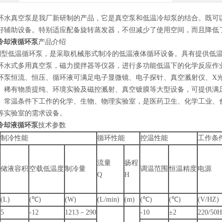
环水真空泵是我厂新研制的产品，它是真空泵和低温冷却泵的结合。既可
好辅助设备。特别适应配备旋转蒸发器，不但减少了使用空间，而且降低
温冷却液循环泵
产品介绍
系列型低温循环泵，是采取机械形式制冷的低温液体循环设备。具有提供低
环水式多用真空泵，磁力搅拌器等仪器，进行多功能低温下的化学反应作
环泵恒流、恒压、循环液可满足电子显微镜、电子探针、真空溅射仪、X
、稀有物质提纯、环境实验及磁控溅射、真空镀膜等大型设备，可提供满
、常温条件下工作的化学、生物、物理实验室，是医药卫生、化学工业、
等实验室的需求设备。
温冷却液循环泵
技术参数
制冷性能
循环性能
控温性能
工作条
流量
扬程
储液容积
空载低温度
制冷量
调温范围
恒温精度
电源
Q
H
(L)
(℃)
(W)
(L/min)
(m)
(℃)
(℃)
(V/HZ)
5
-12
1213－290
-10
±2
220/50