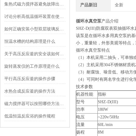
集热式磁力搅拌器避免故障出错的方法有哪些
产品新旧
全新
讨论分析高低温循环装置在使用前需要做哪些准备
循环水真空泵
产品介绍
SHZ-D(III)防腐双表双抽循
如何正确安装小型双层玻璃反应釜
该泵是在循环水多用真空泵的基
恒温水槽的结构原理是什么
小，重量轻，外形美观等特点，
循环水真空泵特点
关于高压反应釜的安全该如何设置呢？
（1）本机采用二抽头，可单独
（2）主机采用304不锈钢材质
旋转蒸发仪的工作原理是什么
（3）耐腐蚀、噪音低、移动方
平行高压反应釜的操作步骤
（4）可同时有两名学生进行化
技术参数
水热合成反应釜的操作方法
机器性能
指标
型号
SHZ-D(III)
磁力搅拌器可以按照哪些方法进行挑选
功率
180W
低温恒温反应浴的操作规程
电压
~220v/50Hz
流量
60L/min
扬程
8M